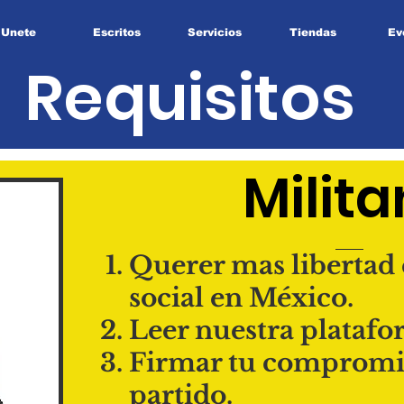
Unete
Escritos
Servicios
Tiendas
Ev
Requisitos
Milita
Querer mas libertad
social en
México
.
Leer nuestra platafo
Firmar tu compromis
partido.