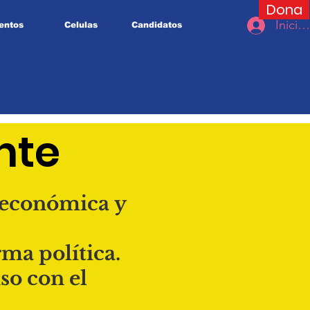
Dona
Inicia
entos
Celulas
Candidatos
nte
económica
y
rma política.
o con el