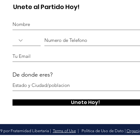
Unete al Partido Hoy!
De donde eres?
Unete Hoy!
9 por Fraternidad Libertaria |
Terms of Use
|
Política de Uso de Dato
|
Organi