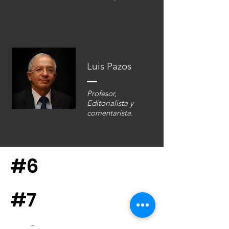
Luis Pazos
Profesor,
Editorialista y
comentarista.
#6
#7