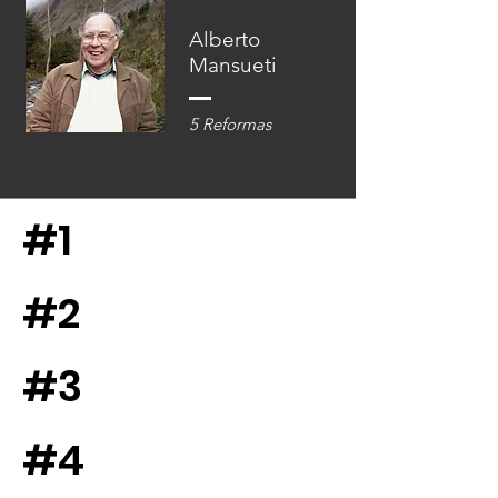
Alberto
Mansueti
5 Reformas
#1
#2
#3
#4