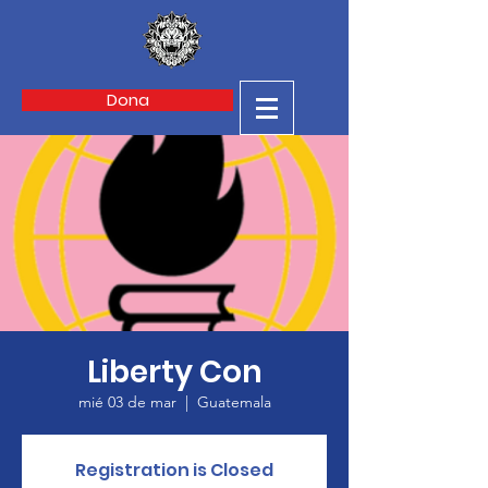
Dona
Liberty Con
mié 03 de mar
  |  
Guatemala
Registration is Closed