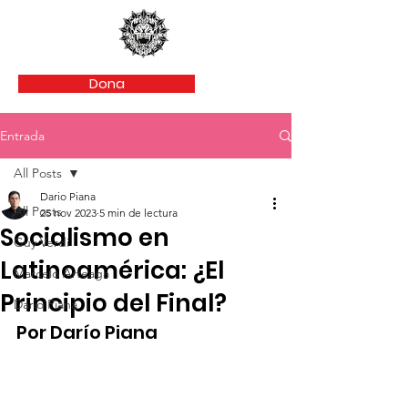
Dona
Entrada
All Posts
Dario Piana
All Posts
25 nov 2023
5 min de lectura
Socialismo en
Guy Verdi
Latinoamérica: ¿El
Marcelo Arteaga
Principio del Final?
Dario Piana
Por Darío Piana